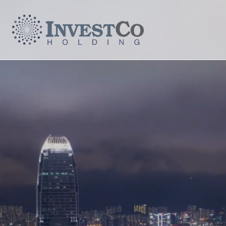
Anasayfa
Kurumsal
Yatırımlar
Yatırımcı İlişkileri
İletişim
IZ