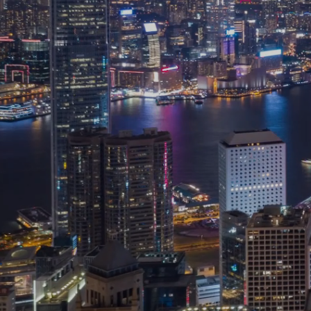
loji odaklı ve yenilikçi sektörleri
ş bir girişim sermayesi yatırım