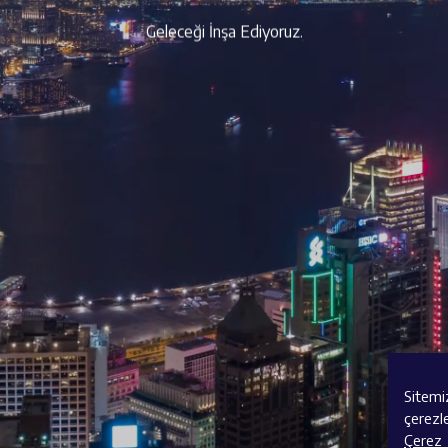
Geleceği İnşa Ediyoruz.
Sitemi
çerezl
Çerez 