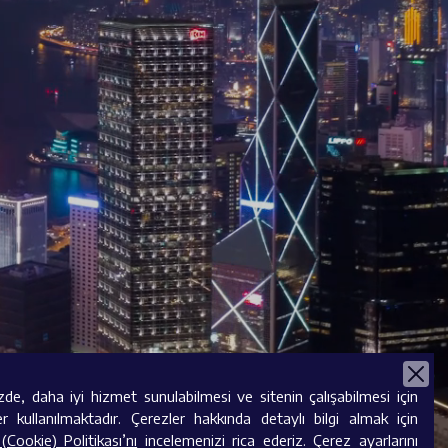
Verusa Holding, mevcut stratejik yatı
gir
zde, daha iyi hizmet sunulabilmesi ve sitenin çalışabilmesi için
er kullanılmaktadır. Çerezler hakkında detaylı bilgi almak için
(Cookie) Politikası’nı
incelemenizi rica ederiz. Çerez ayarlarını