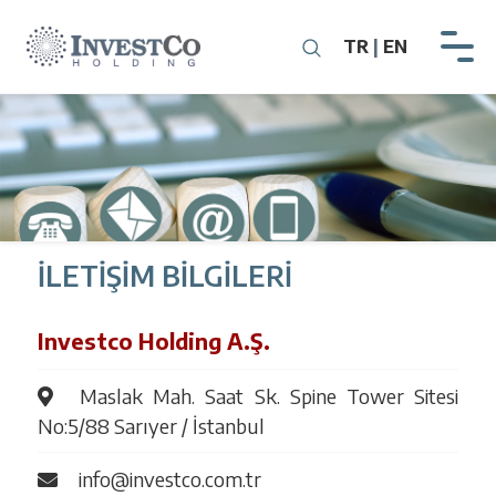
TR
|
EN
Anasayfa
Kurumsal
Yatırımlar
Yatırımcı İlişkileri
İletişim
İLETİŞİM BİLGİLERİ
Investco Holding A.Ş.
Maslak Mah. Saat Sk. Spine Tower Sitesi
No:5/88 Sarıyer / İstanbul
info@investco.com.tr